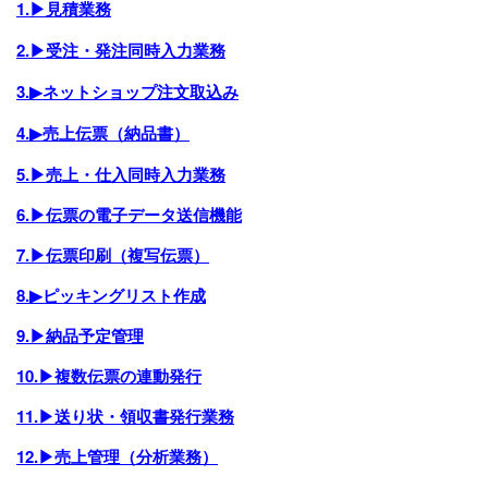
1.▶見積業務
2.▶受注・発注同時入力業務
3.▶ネットショップ注文取込み
4.▶売上伝票（納品書）
5.▶売上・仕入同時入力業務
6.▶伝票の電子データ送信機能
7.▶伝票印刷（複写伝票）
8.▶ピッキングリスト作成
9.▶納品予定管理
10.▶複数伝票の連動発行
11.▶送り状・領収書発行業務
12.▶売上管理（分析業務）