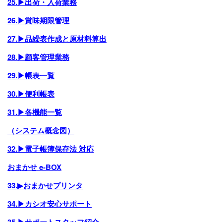
25.▶出荷・入荷業務
26.▶賞味期限管理
27.▶品繰表作成と原材料算出
28.▶顧客管理業務
29.▶帳表一覧
30.▶便利帳表
31.▶各機能一覧
（システム概念図）
32.▶電子帳簿保存法 対応
おまかせ e-BOX
33.▶おまかせプリンタ
34.▶カシオ安心サポート
35.▶サポートスタッフ紹介