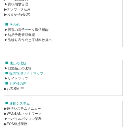
▶賞味期限管理
▶テレワーク活用
▶おまかせe-BOX
その他
▶伝票の電子データ送信機能
▶納品予定管理機能
▶品繰り表作成と原材料数算出
他との比較
▶他製品との比較
販売管理サイトマップ
▶サイトマップ
お客様の声
▶お客様の声
連携システム
▶連携システムメニュー
▶WAN/LANネットワーク
▶モバイルパソコン業務
▶EOS連携業務