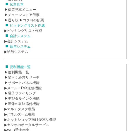
伝票見本
▶伝票見本メニュー
▶チェーンストア伝票
▶送り状
▶コクヨの伝票
ピッキングリスト作成
▶ピッキングリスト作成
会計システム
▶会計システム
給与システム
▶給与システム
便利機能一覧
▶便利機能一覧
▶楽らく経営リサーチ
▶サポートパネル機能
▶メール・FAX送信機能
▶電子ファイリング
▶デジタルインク機能
▶画像の取込添付機能
▶マルチタスク機能
▶パネルズーム機能
▶ネットショップ向け便利な機能
▶カシオのポータルサービス
▶WEB受注連携